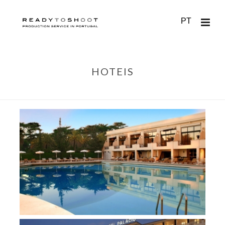
PT
HOTEIS
HOME
/
PORTUGAL ALL OVER
/
HOTEIS